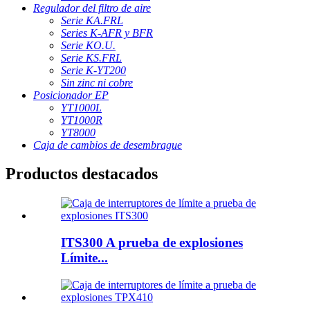
Regulador del filtro de aire
Serie KA.FRL
Series K-AFR y BFR
Serie KO.U.
Serie KS.FRL
Serie K-YT200
Sin zinc ni cobre
Posicionador EP
YT1000L
YT1000R
YT8000
Caja de cambios de desembrague
Productos destacados
ITS300 A prueba de explosiones
Límite...