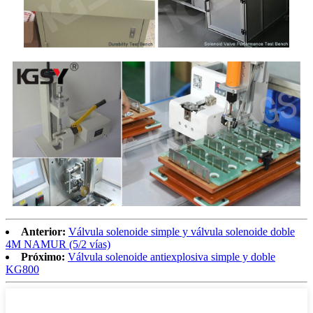
Anterior:
Válvula solenoide simple y válvula solenoide doble
4M NAMUR (5/2 vías)
Próximo:
Válvula solenoide antiexplosiva simple y doble
KG800