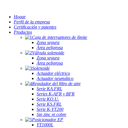
Hogar
Perfil de la empresa
Certificación y patentes
Productos
Caja de interruptores de límite
Zona segura
Área peligrosa
Válvula solenoide
Zona segura
Área peligrosa
Solenoide
Actuador eléctrico
Actuador neumático
Regulador del filtro de aire
Serie KA.FRL
Series K-AFR y BFR
Serie KO.U.
Serie KS.FRL
Serie K-YT200
Sin zinc ni cobre
Posicionador EP
YT1000L