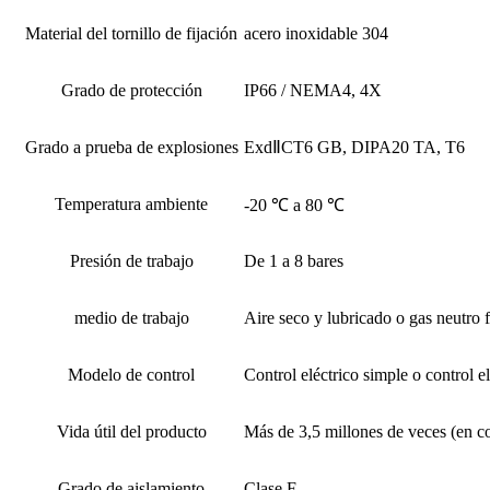
Material del tornillo de fijación
acero inoxidable 304
Grado de protección
IP66 / NEMA4, 4X
Grado a prueba de explosiones
ExdⅡCT6 GB, DIPA20 TA, T6
Temperatura ambiente
-20 ℃ a 80 ℃
Presión de trabajo
De 1 a 8 bares
medio de trabajo
Aire seco y lubricado o gas neutro 
Modelo de control
Control eléctrico simple o control e
Vida útil del producto
Más de 3,5 millones de veces (en c
Grado de aislamiento
Clase F