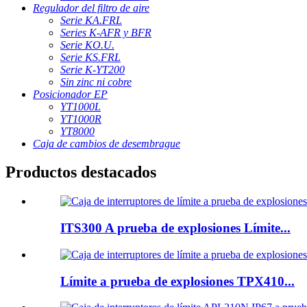
Regulador del filtro de aire
Serie KA.FRL
Series K-AFR y BFR
Serie KO.U.
Serie KS.FRL
Serie K-YT200
Sin zinc ni cobre
Posicionador EP
YT1000L
YT1000R
YT8000
Caja de cambios de desembrague
Productos destacados
ITS300 A prueba de explosiones Límite...
Límite a prueba de explosiones TPX410...