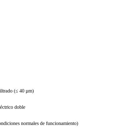
filtrado (≤ 40 µm)
léctrico doble
ondiciones normales de funcionamiento)