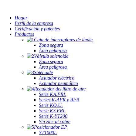
Hogar
Perfil de la empresa
Certificación y patentes
Productos
Caja de interruptores de límite
Zona segura
Área peligrosa
Válvula solenoide
Zona segura
Área peligrosa
Solenoide
Actuador eléctrico
Actuador neumático
Regulador del filtro de aire
Serie KA.FRL
Series K-AFR y BFR
Serie KO.U.
Serie KS.FRL
Serie K-YT200
Sin zinc ni cobre
Posicionador EP
YT1000L