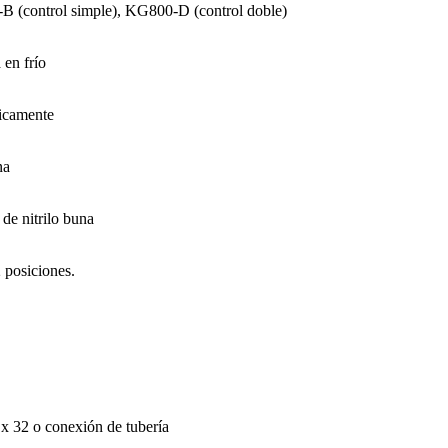
B (control simple), KG800-D (control doble)
 en frío
micamente
na
de nitrilo buna
2 posiciones.
 32 o conexión de tubería